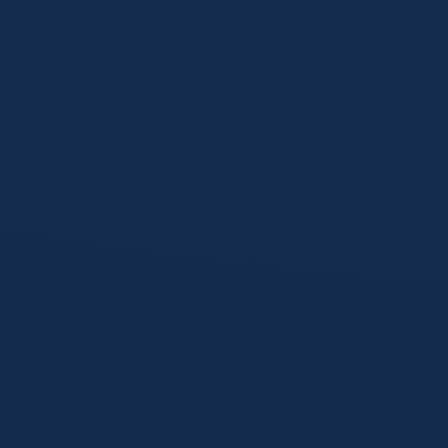
观看指南降低操作门槛
新用户也能更快完成常见步骤，减少因设置或流程不熟悉造成
的中断。
内容与转化自然衔接
先建立信任，再引导下载与登录，让决策更顺畅而非被迫推
动。
实时动态与内容更新
持续关注赛事信息，观赛判断更从容
及时更新的资讯不仅提升阅读价值，也直接影响观赛效率。赛
程变化、热点新闻、赛前信息与赛后动态越清晰，越能帮助用
户快速进入状态，减少反复检索的成本。
查看最新资讯