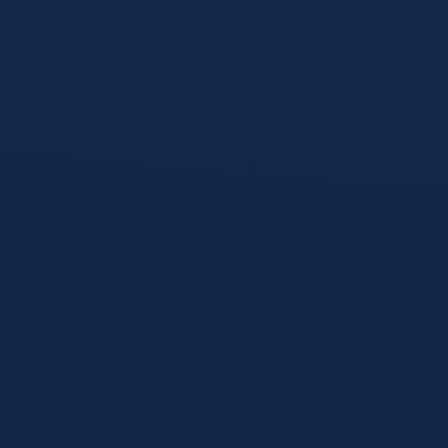
体育
2026世界杯小组赛赛程地址：新手也能一看就懂的
查赛程入门指南
第一次追世界杯，不必慌着记满屏术语。本文从2026世界杯小
组赛赛程地址出发，带你看懂赛制、积分、出线规则，以及官
方赛程页面上的时间、城市和转播信息。
继续阅读