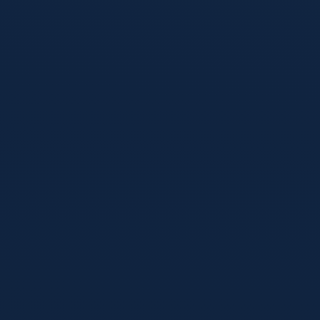
转化路径更直接
想更便捷地跟进赛事与使用移动端观看，
优先完成官方APP下载
对于经常关注比赛、重视实时信息并希望提升日常使用便利性
的用户来说，APP通常是更高效的选择。安装完成后，登录、
进入观看、查看动态以及后续操作都更自然，尤其适合高频观
赛人群。
下载官方客户端
先看赛事资讯
做出选择前，很多用户会先确认这些问题
入口是否稳定、好找？
官方渠道更利于减少重复搜索，提高访问确定性。
移动端使用是否顺手？
APP更适合高频打开、快速进入与随时跟进赛事。